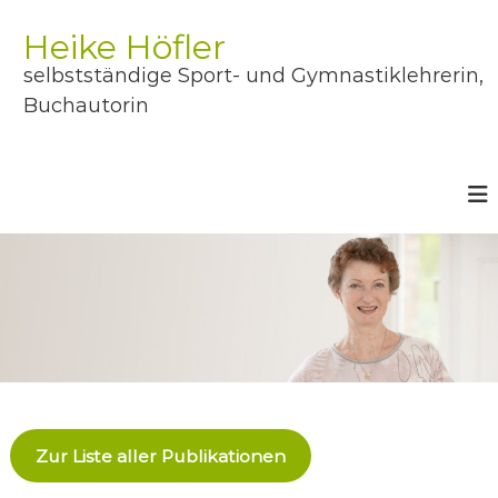
Z
u
Heike Höfler
m
selbstständige Sport- und Gymnastiklehrerin,
I
n
Buchautorin
h
a
l
t
s
p
r
i
n
g
e
n
Zur Liste aller Publikationen