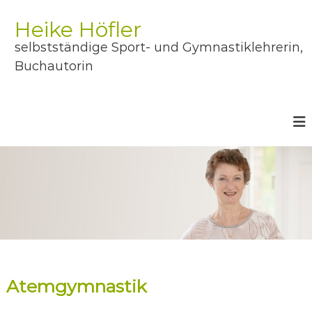
Z
u
Heike Höfler
m
selbstständige Sport- und Gymnastiklehrerin,
I
n
Buchautorin
h
a
l
t
s
p
r
i
n
g
e
n
Atemgymnastik