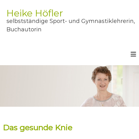
Z
u
Heike Höfler
m
selbstständige Sport- und Gymnastiklehrerin,
I
n
Buchautorin
h
a
l
t
s
p
r
i
n
g
e
n
Das gesunde Knie