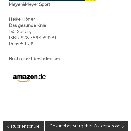
Meyer&Meyer Sport
Heike Höfler
Das gesunde Knie
160 Seiten,
ISBN
978-3898999281
Preis € 16,95
Buch direkt bestellen bei:
B
Gesundheitsratgeber Osteoporose
Rückenschule