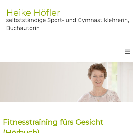
Z
u
Heike Höfler
m
selbstständige Sport- und Gymnastiklehrerin,
I
n
Buchautorin
h
a
l
t
s
p
r
i
n
g
e
n
Fitnesstraining fürs Gesicht
(Hörbuch)