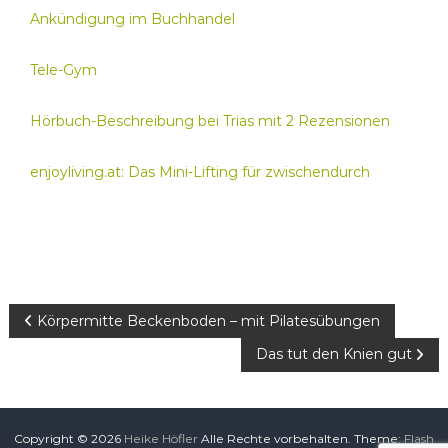
Ankündigung im Buchhandel
Tele-Gym
Hörbuch-Beschreibung bei Trias mit 2 Rezensionen
enjoyliving.at: Das Mini-Lifting für zwischendurch
B
Körpermitte Beckenboden – mit Pilatesübungen
Das tut den Knien gut
e
i
Copyright © 2026
Heike Höfler
Alle Rechte vorbehalten. Theme:
Flash