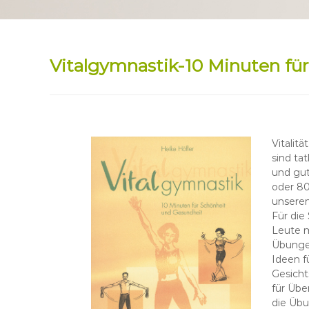
Vitalgymnastik-10 Minuten fü
Vitalit
sind ta
und gut
oder 80
unseren
Für die
Leute m
Übungen
Ideen f
Gesicht
für Übe
die Übu