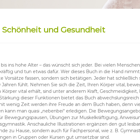
r Schönheit und Gesundheit
ät bis ins hohe Alter – das wünscht sich jeder. Bei vielen Mensc
tkräftig und tun etwas dafür. Wer dieses Buch in die Hand nimmt,
e Vorsätze fassen, sondern sich betätigen. Jeder hat schließlich s
 Jahren fühlt. Nehmen Sie sich die Zeit, Ihren Körper vital, bew
 Körper vital erhält, sind unter anderem Kraft, Geschmeidigkeit,
 Stärkung dieser Funktionen bietet das Buch abwechslungsreich
it wenig Zeit werden ihre Freude an dem Buch haben, denn vie
 kann man quasi „nebenbei“ erledigen. Die Bewegungsangebot
ür Bewegungspausen, Übungen zur Muskelkräftigung, Anweisun
sgymnastik. Anschauliche Illustrationen ergänzen den gut lesbare
nde zu Hause, sondern auch für Fachpersonal, wie z. B. Gymnastik
ngen in Gruppen oder Kursen gut umsetzbar sind.