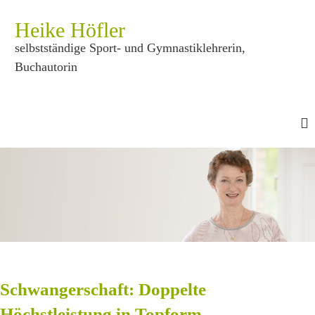
Z
u
Heike Höfler
m
selbstständige Sport- und Gymnastiklehrerin,
I
Buchautorin
n
h
a
l
t
s
p
r
i
n
g
e
n
Schwangerschaft: Doppelte
Höchstleistung in Topform