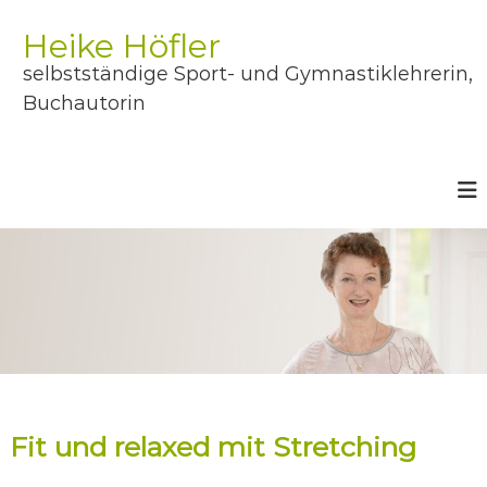
Z
u
Heike Höfler
m
selbstständige Sport- und Gymnastiklehrerin,
I
n
Buchautorin
h
a
l
t
s
p
r
i
n
g
e
n
Fit und relaxed mit Stretching