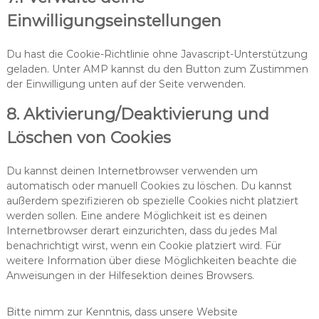
s
e
g
o
e
Einwilligungseinstellungen
s
n
l
o
s
-
c
e
g
o
d
Du hast die Cookie-Richtlinie ohne Javascript-Unterstützung
e
-
l
n
o
geladen. Unter AMP kannst du den Button zum Zustimmen
f
e
s
w
der Einwilligung unten auf der Seite verwenden.
o
-
t
n
n
r
i
l
8. Aktivierung/Deaktivierung und
t
e
g
o
s
c
e
Löschen von Cookies
a
a
s
d
p
-
Du kannst deinen Internetbrowser verwenden um
t
m
automatisch oder manuell Cookies zu löschen. Du kannst
c
a
außerdem spezifizieren ob spezielle Cookies nicht platziert
h
n
werden sollen. Eine andere Möglichkeit ist es deinen
a
a
Internetbrowser derart einzurichten, dass du jedes Mal
g
benachrichtigt wirst, wenn ein Cookie platziert wird. Für
e
weitere Information über diese Möglichkeiten beachte die
r
Anweisungen in der Hilfesektion deines Browsers.
Bitte nimm zur Kenntnis, dass unsere Website