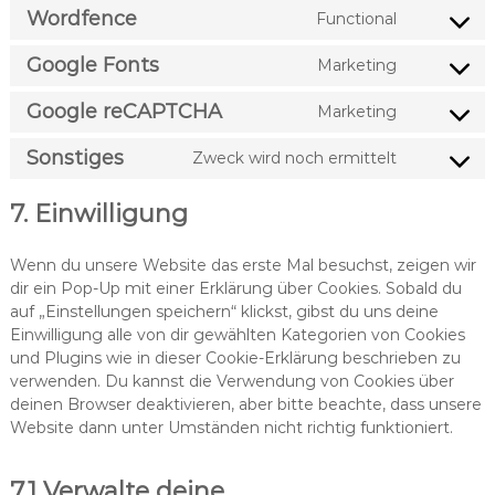
n
Wordfence
Functional
n
C
s
t
o
e
Google Fonts
Marketing
t
n
C
n
o
s
o
t
Google reCAPTCHA
Marketing
s
e
n
C
t
e
n
s
o
o
Sonstiges
Zweck wird noch ermittelt
r
t
e
n
C
s
v
t
n
s
o
e
i
7. Einwilligung
o
t
e
n
r
c
s
t
n
s
v
e
e
o
t
e
Wenn du unsere Website das erste Mal besuchst, zeigen wir
i
w
r
s
t
n
dir ein Pop-Up mit einer Erklärung über Cookies. Sobald du
c
o
v
e
o
t
auf „Einstellungen speichern“ klickst, gibst du uns deine
e
r
i
r
s
t
Einwilligung alle von dir gewählten Kategorien von Cookies
w
d
c
v
e
o
und Plugins wie in dieser Cookie-Erklärung beschrieben zu
o
p
e
i
r
s
verwenden. Du kannst die Verwendung von Cookies über
r
r
w
c
v
e
deinen Browser deaktivieren, aber bitte beachte, dass unsere
d
e
o
e
i
r
Website dann unter Umständen nicht richtig funktioniert.
p
s
r
g
c
v
r
s
d
o
e
i
e
7.1 Verwalte deine
f
o
g
c