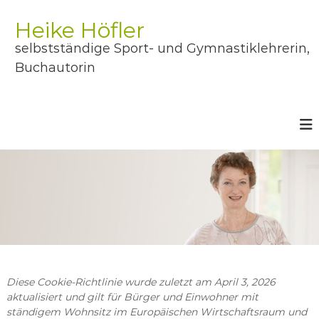
Z
u
Heike Höfler
m
selbstständige Sport- und Gymnastiklehrerin,
I
n
Buchautorin
h
a
l
t
s
p
r
i
n
g
e
n
Diese Cookie-Richtlinie wurde zuletzt am April 3, 2026
aktualisiert und gilt für Bürger und Einwohner mit
ständigem Wohnsitz im Europäischen Wirtschaftsraum und