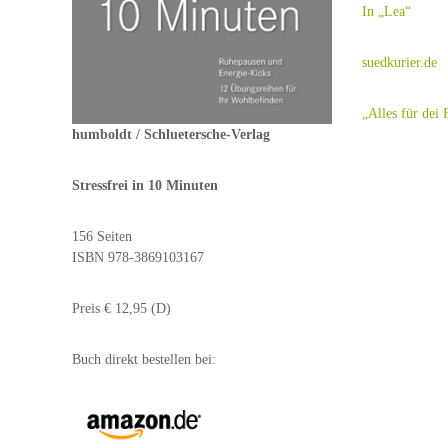
I
n „Lea“
suedkurier.de
„Alles für dei 
humboldt / Schluetersche-Verlag
Stressfrei in 10 Minuten
156 Seiten
ISBN 978-3869103167
Preis € 12,95 (D)
Buch direkt bestellen bei: