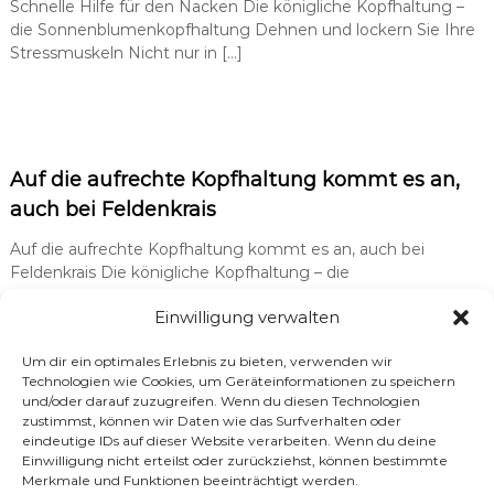
Schnelle Hilfe für den Nacken Die königliche Kopfhaltung –
die Sonnenblumenkopfhaltung Dehnen und lockern Sie Ihre
Stressmuskeln Nicht nur in […]
Auf die aufrechte Kopfhaltung kommt es an,
auch bei Feldenkrais
Auf die aufrechte Kopfhaltung kommt es an, auch bei
Feldenkrais Die königliche Kopfhaltung – die
Sonnenblumenkopfhaltung Den Kopf so oft […]
Einwilligung verwalten
Um dir ein optimales Erlebnis zu bieten, verwenden wir
Technologien wie Cookies, um Geräteinformationen zu speichern
und/oder darauf zuzugreifen. Wenn du diesen Technologien
Ruhe, Entspannung und Gelassenheit
zustimmst, können wir Daten wie das Surfverhalten oder
eindeutige IDs auf dieser Website verarbeiten. Wenn du deine
Einwilligung nicht erteilst oder zurückziehst, können bestimmte
Ruhe, Entspannung und Gelassenheit Durchatmen, wieder
Merkmale und Funktionen beeinträchtigt werden.
zu Atem kommen. Über den Atem können Sie aus der