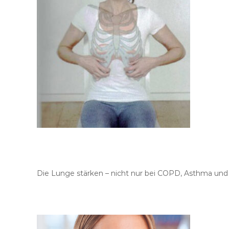
e
B
ü
c
h
e
r
Die Lunge stärken – nicht nur bei COPD, Asthma und n