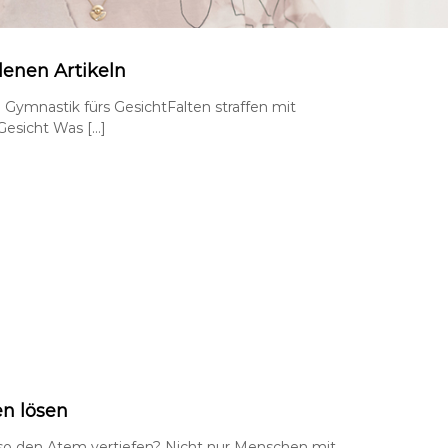
denen Artikeln
n Gymnastik fürs GesichtFalten straffen mit
 Gesicht Was […]
n lösen
o den Atem vertiefen? Nicht nur Menschen mit