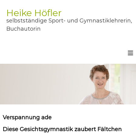
Z
u
Heike Höfler
m
selbstständige Sport- und Gymnastiklehrerin,
I
n
Buchautorin
h
a
l
t
s
p
r
i
n
g
e
n
Verspannung ade
Diese Gesichtsgymnastik zaubert Fältchen