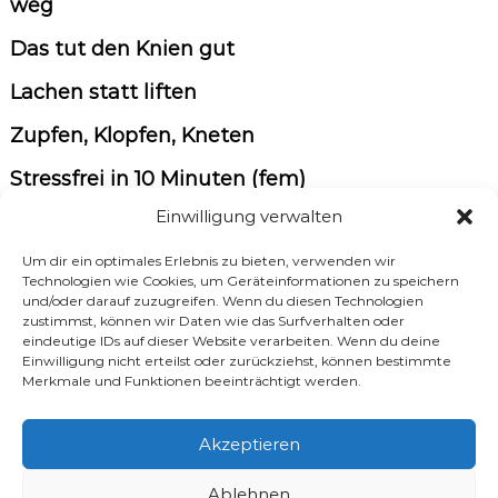
weg
Das tut den Knien gut
Lachen statt liften
Zupfen, Klopfen, Kneten
Stressfrei in 10 Minuten (fem)
Einwilligung verwalten
So werden Sie stressfrei in 10 Minuten
Um dir ein optimales Erlebnis zu bieten, verwenden wir
Expertentip – Alles für die Frau
Technologien wie Cookies, um Geräteinformationen zu speichern
und/oder darauf zuzugreifen. Wenn du diesen Technologien
Stressfrei in 10 Minuten (Lea)
zustimmst, können wir Daten wie das Surfverhalten oder
eindeutige IDs auf dieser Website verarbeiten. Wenn du deine
Stressfrei in 10 Minuten (Geniesserinnen)
Einwilligung nicht erteilst oder zurückziehst, können bestimmte
Merkmale und Funktionen beeinträchtigt werden.
B
Ältere Beiträge
Akzeptieren
Neuere Beiträge
e
Ablehnen