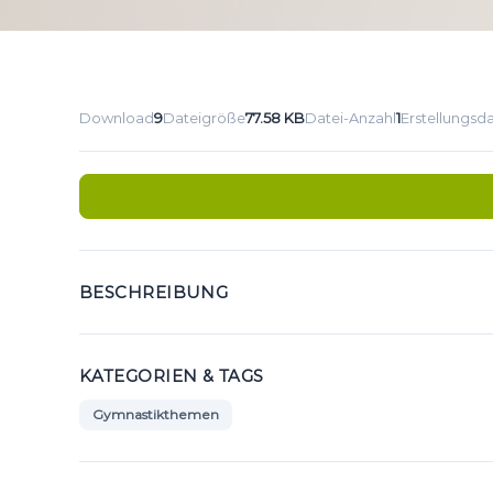
Download
9
Dateigröße
77.58 KB
Datei-Anzahl
1
Erstellungsd
BESCHREIBUNG
KATEGORIEN & TAGS
Gymnastikthemen