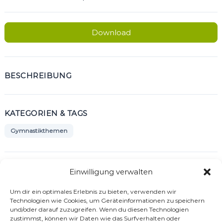
Download
BESCHREIBUNG
KATEGORIEN & TAGS
Gymnastikthemen
SIMILAR DOWNLOADS
Einwilligung verwalten
No related download found!
Um dir ein optimales Erlebnis zu bieten, verwenden wir
Technologien wie Cookies, um Geräteinformationen zu speichern
und/oder darauf zuzugreifen. Wenn du diesen Technologien
zustimmst, können wir Daten wie das Surfverhalten oder