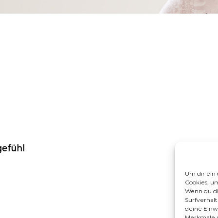
gefühl
Um dir ein
Cookies, u
Wenn du di
Surfverhal
deine Einwi
Merkmale u