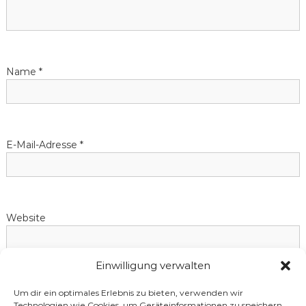
n
a
v
Name
*
i
g
E-Mail-Adresse
*
a
t
Website
i
o
Einwilligung verwalten
n
Name, E-Mail-Adresse und Website in diesem Browser für
Um dir ein optimales Erlebnis zu bieten, verwenden wir
meinen nächsten Kommentar speichern.
Technologien wie Cookies, um Geräteinformationen zu speichern