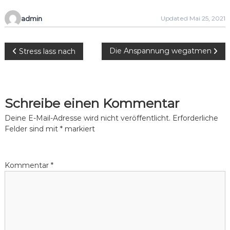
admin
Updated Mai 25, 2021
B
Die Anspannung wegatmen
Stress lass nach
e
i
Schreibe einen Kommentar
t
Deine E-Mail-Adresse wird nicht veröffentlicht.
Erforderliche
Felder sind mit
*
markiert
r
a
Kommentar
*
g
s