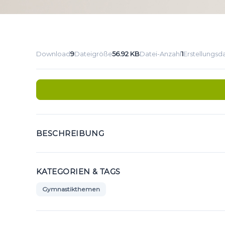
Download
9
Dateigröße
56.92 KB
Datei-Anzahl
1
Erstellungs
BESCHREIBUNG
KATEGORIEN & TAGS
Gymnastikthemen