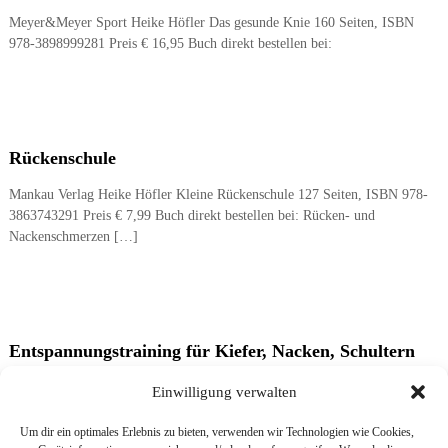
Meyer&Meyer Sport Heike Höfler Das gesunde Knie 160 Seiten, ISBN
978-3898999281 Preis € 16,95 Buch direkt bestellen bei:
Rückenschule
Mankau Verlag Heike Höfler Kleine Rückenschule 127 Seiten, ISBN 978-
3863743291 Preis € 7,99 Buch direkt bestellen bei: Rücken- und
Nackenschmerzen […]
Entspannungstraining für Kiefer, Nacken, Schultern
(Hörbuch)
Einwilligung verwalten
Trias Heike Höfler. Hörbuch: Entspannungstraining für Kiefer, Nacken,
Um dir ein optimales Erlebnis zu bieten, verwenden wir Technologien wie Cookies,
Schultern ISBN 978-3830438182 Preis € 14,95 (D) Buch direkt bestellen