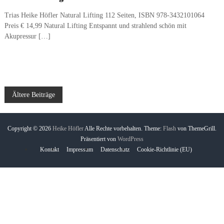
Trias Heike Höfler Natural Lifting 112 Seiten, ISBN 978-3432101064
Preis € 14,99 Natural Lifting Entspannt und strahlend schön mit
Akupressur […]
B
Ältere Beiträge
e
Copyright © 2026
Heike Höfler
Alle Rechte vorbehalten. Theme:
Flash
von ThemeGrill.
i
Präsentiert von
WordPress
Kontakt
Impressum
Datenschutz
Cookie-Richtlinie (EU)
t
r
a