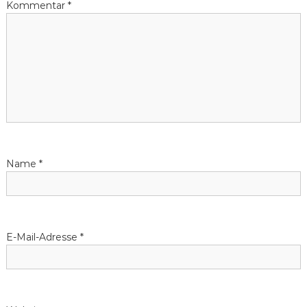
a
Kommentar
*
g
s
n
a
v
Name
*
i
g
E-Mail-Adresse
*
a
t