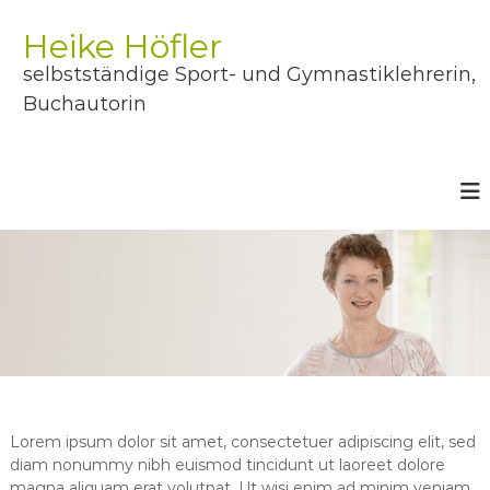
Z
u
Heike Höfler
m
selbstständige Sport- und Gymnastiklehrerin,
I
n
Buchautorin
h
a
l
t
s
p
r
i
n
g
e
n
Lorem ipsum dolor sit amet, consectetuer adipiscing elit, sed
diam nonummy nibh euismod tincidunt ut laoreet dolore
magna aliquam erat volutpat. Ut wisi enim ad minim veniam,