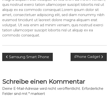
quis nostrud exerci tation ullamcorper suscipit lobortis nisl ut
aliquip ex ea commodo consequat.Lorem ipsum dolor sit
amet, consectetuer adipiscing elit, sed diam nonummy nibh
euismod tincidunt ut laoreet dolore magna aliquam erat
volutpat. Ut wisi enim ad minim veniam, quis nostrud exerci
tation ullamcorper suscipit lobortis nisl ut aliquip ex ea
commodo consequat.
B
iPhone Gadget
Samsung Smart Phone
e
i
Schreibe einen Kommentar
t
Deine E-Mail-Adresse wird nicht veröffentlicht.
Erforderliche
Felder sind mit
*
markiert
r