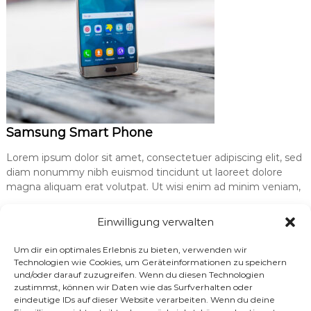
Samsung Smart Phone
Lorem ipsum dolor sit amet, consectetuer adipiscing elit, sed
diam nonummy nibh euismod tincidunt ut laoreet dolore
magna aliquam erat volutpat. Ut wisi enim ad minim veniam,
Einwilligung verwalten
Classic Camera
Lorem ipsum dolor sit amet, consectetuer adipiscing elit, sed
Um dir ein optimales Erlebnis zu bieten, verwenden wir
Technologien wie Cookies, um Geräteinformationen zu speichern
diam nonummy nibh euismod tincidunt ut laoreet dolore
und/oder darauf zuzugreifen. Wenn du diesen Technologien
magna aliquam erat volutpat. Ut wisi enim ad minim veniam.
zustimmst, können wir Daten wie das Surfverhalten oder
eindeutige IDs auf dieser Website verarbeiten. Wenn du deine