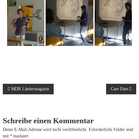
B
MDR Ländermagazin
Care Date
e
i
Schreibe einen Kommentar
t
Deine E-Mail-Adresse wird nicht veröffentlicht.
Erforderliche Felder sind
mit
*
markiert