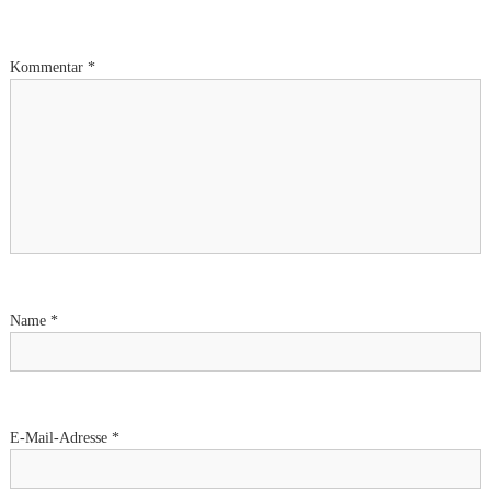
r
a
Kommentar
*
g
s
n
a
v
Name
*
i
g
E-Mail-Adresse
*
a