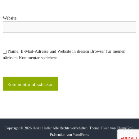
t
Website
i
o
n
Name, E-Mail-Adresse und Website in diesem Browser für meinen
nächsten Kommentar speichern.
Copyright © 2026
Heike Höfler
Alle Rechte vorbehalten. Theme:
Flash
von ThemeGrill.
Präsentiert von
WordPress