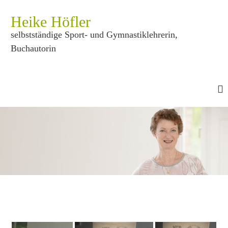
Z
u
Heike Höfler
m
selbstständige Sport- und Gymnastiklehrerin,
I
Buchautorin
n
h
a
l
t
s
p
r
i
n
g
e
n