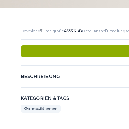
Download
7
Dateigröße
453.76 KB
Datei-Anzahl
1
Erstellung
BESCHREIBUNG
KATEGORIEN & TAGS
Gymnastikthemen