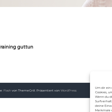
raining guttun
Um dir ein
me:
Flash
von ThemeGrill. Präsentiert von
WordPress
Cookies, u
Wenn du di
Surfverhal
deine Einwi
Merkmale u