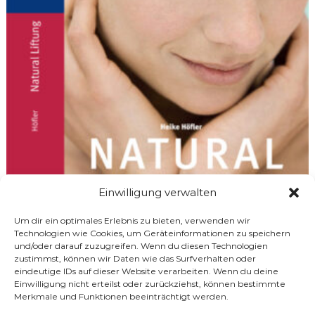
Einwilligung verwalten
Um dir ein optimales Erlebnis zu bieten, verwenden wir
Technologien wie Cookies, um Geräteinformationen zu speichern
und/oder darauf zuzugreifen. Wenn du diesen Technologien
Natural Lifting
zustimmst, können wir Daten wie das Surfverhalten oder
eindeutige IDs auf dieser Website verarbeiten. Wenn du deine
Einwilligung nicht erteilst oder zurückziehst, können bestimmte
Trias Heike Höfler Natural Lifting 112 Seiten, ISBN 978-
Merkmale und Funktionen beeinträchtigt werden.
3432101064 Preis € 14,99 Natural Lifting Entspannt und
strahlend schön mit Akupressur […]